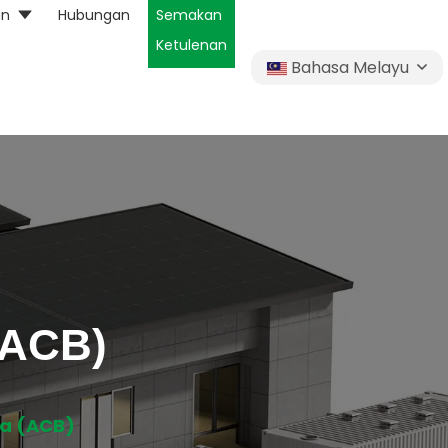
an
Hubungan
Semakan
Ketulenan
Bahasa Melayu
(ACB)
ra (ACB)