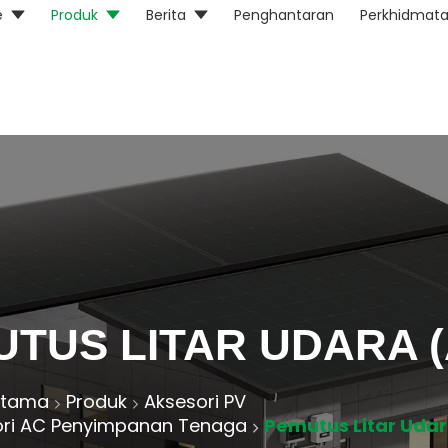
e
Produk
Berita
Penghantaran
Perkhidmat
TUS LITAR UDARA 
Utama
Produk
Aksesori PV
ori AC Penyimpanan Tenaga
Pemutus Litar Uda