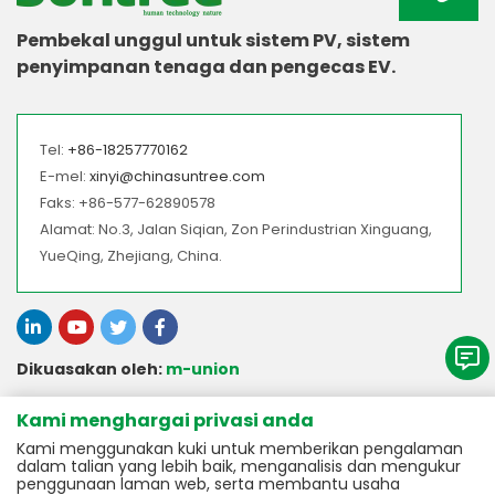
Pembekal unggul untuk sistem PV, sistem
penyimpanan tenaga dan pengecas EV.
Tel:
+86-18257770162
E-mel:
xinyi@chinasuntree.com
Faks: +86-577-62890578
Alamat: No.3, Jalan Siqian, Zon Perindustrian Xinguang,
YueQing, Zhejiang, China.
Dikuasakan oleh:
m-union
Kami menghargai privasi anda
> Barisan Produk Kami
Kami menggunakan kuki untuk memberikan pengalaman
dalam talian yang lebih baik, menganalisis dan mengukur
> Aksesori DC Berhubung Grid
> Perkhidmatan
penggunaan laman web, serta membantu usaha