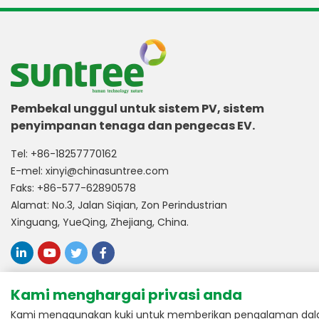
Pembekal unggul untuk sistem PV, sistem
penyimpanan tenaga dan pengecas EV.
Tel:
+86-18257770162
E-mel:
xinyi@chinasuntree.com
Faks: +86-577-62890578
Alamat: No.3, Jalan Siqian, Zon Perindustrian
Xinguang, YueQing, Zhejiang, China.
Dikuasakan oleh:
m-union
Kami menghargai privasi anda
Kami menggunakan kuki untuk memberikan pengalaman dalam