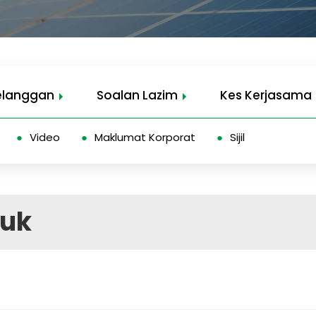
elanggan
Soalan Lazim
Kes Kerjasama
Video
Maklumat Korporat
Sijil
duk