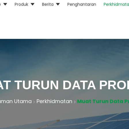
e
Produk
Berita
Penghantaran
Perkhidmat
T TURUN DATA PR
aman Utama
Perkhidmatan
Muat Turun Data P