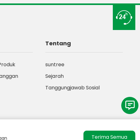
Tentang
Produk
suntree
langgan
Sejarah
Tanggungjawab Sosial
Terima Semua
aan